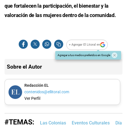
que fortalecen la participación, el bienestar y la
valoración de las mujeres dentro de la comunidad.
+ Agregar El Litoral en
Agregar a tus medios preferidos en Google
Sobre el Autor
Redacción EL
contenidos@ellitoral.com
Ver Perfil
#TEMAS:
Las Colonias
Eventos Culturales
Día I