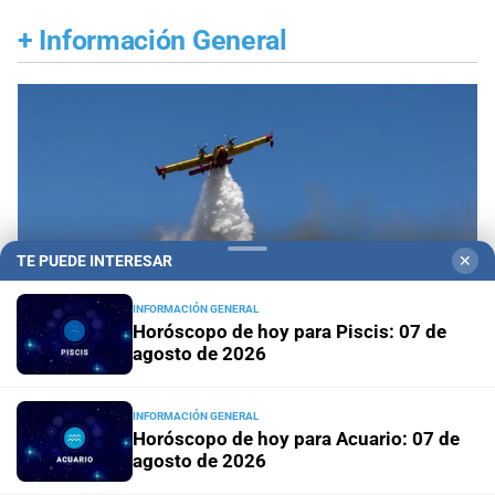
+
Información General
TE PUEDE INTERESAR
✕
INFORMACIÓN GENERAL
Horóscopo de hoy para Piscis: 07 de
agosto de 2026
Propiedad privada y derechos
Fiscalías
INFORMACIÓN GENERAL
Horóscopo de hoy para Acuario: 07 de
ambientales cuestionan la reforma por su posible
agosto de 2026
regresión en materia ambiental