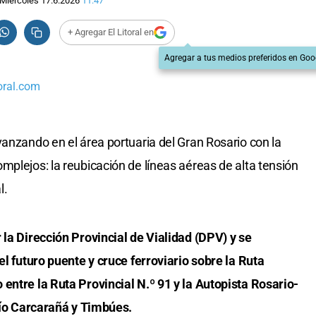
Miércoles 17.6.2026
11:47
+ Agregar El Litoral en
Agregar a tus medios preferidos en Goo
oral.com
vanzando en el área portuaria del Gran Rosario con la
mplejos: la reubicación de líneas aéreas de alta tensión
l.
 la Dirección Provincial de Vialidad (DPV) y se
el futuro puente y cruce ferroviario sobre la Ruta
entre la Ruta Provincial N.º 91 y la Autopista Rosario-
 río Carcarañá y Timbúes.