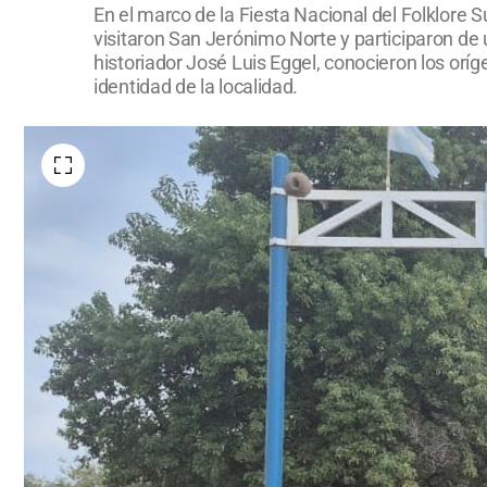
En el marco de la Fiesta Nacional del Folklore 
visitaron San Jerónimo Norte y participaron de u
historiador José Luis Eggel, conocieron los oríg
identidad de la localidad.