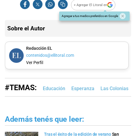
+ Agregar El Litoral en
Agregar a tus medios preferidos en Google
Sobre el Autor
Redacción EL
contenidos@ellitoral.com
Ver Perfil
#TEMAS:
Educación
Esperanza
Las Colonias
Además tenés que leer:
Tras el éxito de la edición de verano
San