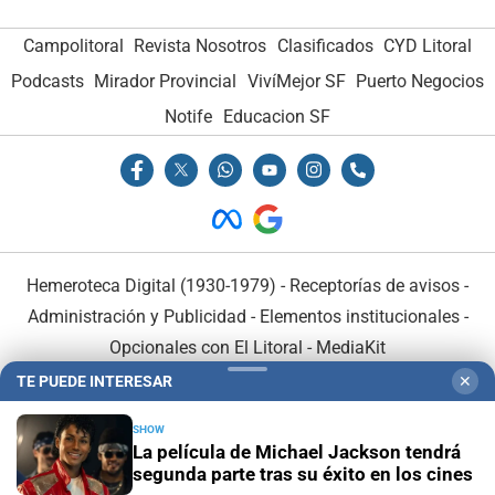
Campolitoral
Revista Nosotros
Clasificados
CYD Litoral
Podcasts
Mirador Provincial
VivíMejor SF
Puerto Negocios
Notife
Educacion SF
Hemeroteca Digital (1930-1979)
-
Receptorías de avisos
-
Administración y Publicidad
-
Elementos institucionales
-
Opcionales con El Litoral
-
MediaKit
TE PUEDE INTERESAR
✕
El Litoral es miembro de:
SHOW
La película de Michael Jackson tendrá
segunda parte tras su éxito en los cines