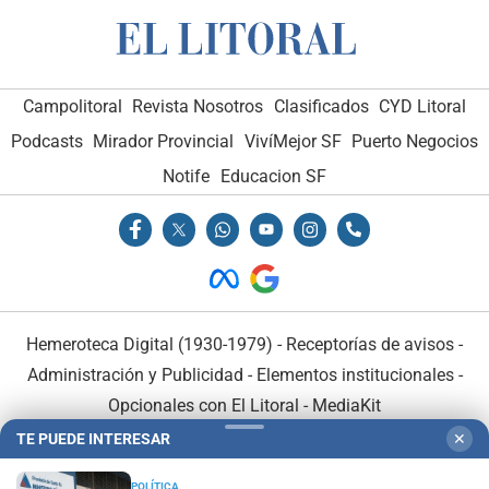
Campolitoral
Revista Nosotros
Clasificados
CYD Litoral
Podcasts
Mirador Provincial
VivíMejor SF
Puerto Negocios
Notife
Educacion SF
Hemeroteca Digital (1930-1979)
-
Receptorías de avisos
-
Administración y Publicidad
-
Elementos institucionales
-
Opcionales con El Litoral
-
MediaKit
TE PUEDE INTERESAR
✕
El Litoral es miembro de:
POLÍTICA