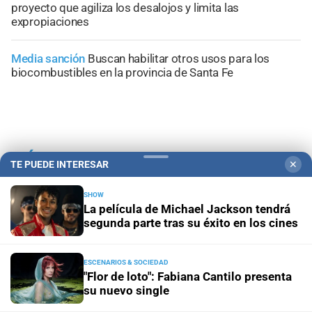
proyecto que agiliza los desalojos y limita las
expropiaciones
Media sanción
Buscan habilitar otros usos para los
biocombustibles en la provincia de Santa Fe
+
Área Metropolitana
TE PUEDE INTERESAR
✕
SHOW
La película de Michael Jackson tendrá
segunda parte tras su éxito en los cines
ESCENARIOS & SOCIEDAD
"Flor de loto": Fabiana Cantilo presenta
su nuevo single