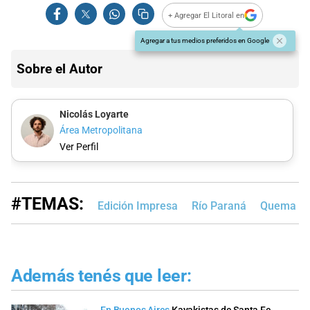
+ Agregar El Litoral en
Agregar a tus medios preferidos en Google
Sobre el Autor
Nicolás Loyarte
Área Metropolitana
Ver Perfil
#TEMAS:
Edición Impresa
Río Paraná
Quema de 
Además tenés que leer: