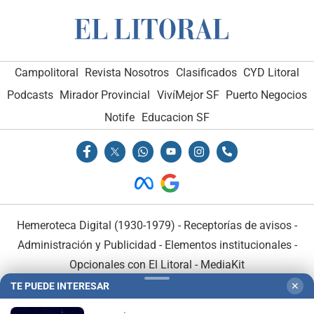
Campolitoral
Revista Nosotros
Clasificados
CYD Litoral
Podcasts
Mirador Provincial
VivíMejor SF
Puerto Negocios
Notife
Educacion SF
Hemeroteca Digital (1930-1979)
-
Receptorías de avisos
-
Administración y Publicidad
-
Elementos institucionales
-
Opcionales con El Litoral
-
MediaKit
TE PUEDE INTERESAR
✕
El Litoral es miembro de: