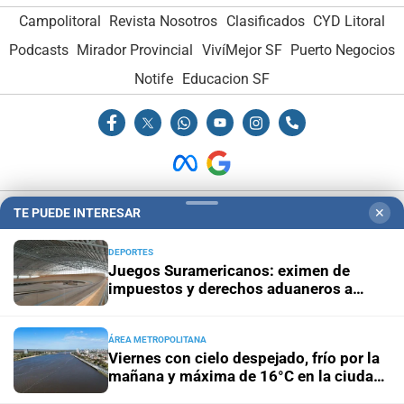
Campolitoral
Revista Nosotros
Clasificados
CYD Litoral
Podcasts
Mirador Provincial
VivíMejor SF
Puerto Negocios
Notife
Educacion SF
TE PUEDE INTERESAR
✕
Hemeroteca Digital (1930-1979)
-
Receptorías de avisos
-
Administración y Publicidad
-
Elementos institucionales
-
DEPORTES
Opcionales con El Litoral
-
MediaKit
Juegos Suramericanos: eximen de
impuestos y derechos aduaneros a
equipamiento e infraestructura
El Litoral es miembro de:
ÁREA METROPOLITANA
Viernes con cielo despejado, frío por la
mañana y máxima de 16°C en la ciudad
de Santa Fe