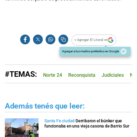
+ Agregar El Litoral en
Agregar a tus medios preferidos en Google
#TEMAS:
Norte 24
Reconquista
Judiciales
Nar
Además tenés que leer:
Santa Fe ciudad
Derribaron el búnker que
funcionaba en una vieja casona de Barrio Sur