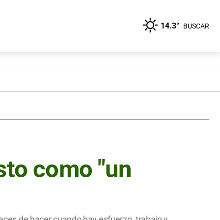
14.3°
BUSCAR
usto como "un
ces de hacer cuando hay esfuerzo, trabajo y