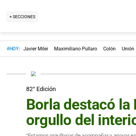
+ SECCIONES
#HOY:
Javier Milei
Maximiliano Pullaro
Colón
Unión
82° Edición
Borla destacó la
orgullo del interi
“Estamos orgullosos de acompañar y apoyar es