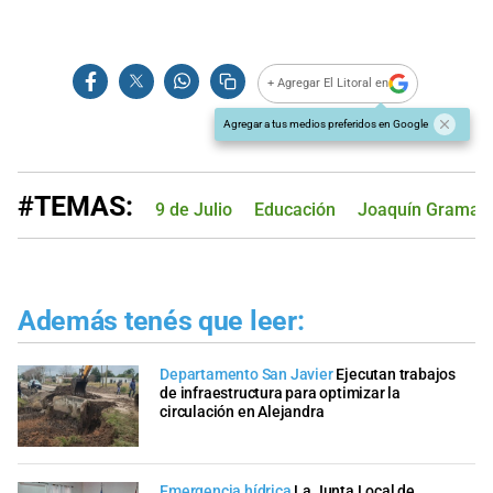
+ Agregar El Litoral en
Agregar a tus medios preferidos en Google
#TEMAS:
9 de Julio
Educación
Joaquín Gramaj
Además tenés que leer:
Departamento San Javier
Ejecutan trabajos
de infraestructura para optimizar la
circulación en Alejandra
Emergencia hídrica
La Junta Local de