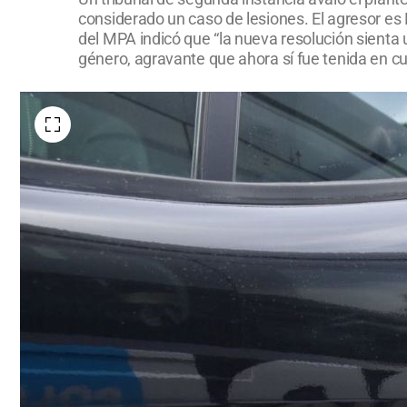
considerado un caso de lesiones. El agresor es 
del MPA indicó que “la nueva resolución sienta 
género, agravante que ahora sí fue tenida en cu