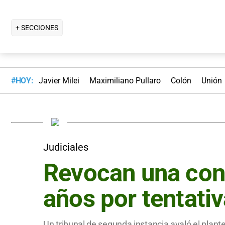
+ SECCIONES
#HOY:
Javier Milei
Maximiliano Pullaro
Colón
Unión
Judiciales
Revocan una cond
años por tentativ
Un tribunal de segunda instancia avaló el planteo