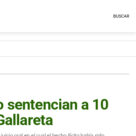
BUSCAR
o sentencian a 10
Gallareta
icio oral en el cual el hecho ilícito había sido