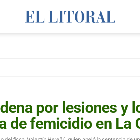
ena por lesiones y l
a de femicidio en La 
 del fiscal Valentín Hereñú, quien apeló la sentencia de un ju