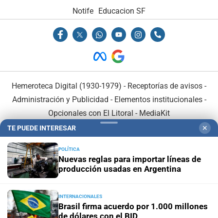
Notife
Educacion SF
Hemeroteca Digital (1930-1979)
-
Receptorías de avisos
-
Administración y Publicidad
-
Elementos institucionales
-
Opcionales con El Litoral
-
MediaKit
TE PUEDE INTERESAR
✕
El Litoral es miembro de:
POLÍTICA
Nuevas reglas para importar líneas de
producción usadas en Argentina
INTERNACIONALES
En Asociación con:
Brasil firma acuerdo por 1.000 millones
de dólares con el BID