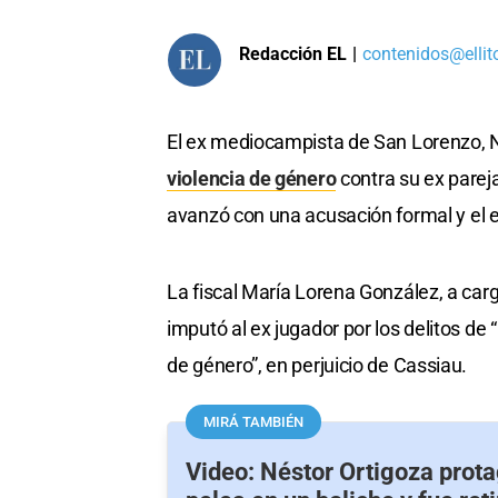
Redacción EL
|
contenidos@ellit
El ex mediocampista de San Lorenzo, N
violencia de género
contra su ex pareja
avanzó con una acusación formal y el e
La fiscal María Lorena González, a car
imputó al ex jugador por los delitos de
de género”, en perjuicio de Cassiau.
MIRÁ TAMBIÉN
Video: Néstor Ortigoza prot