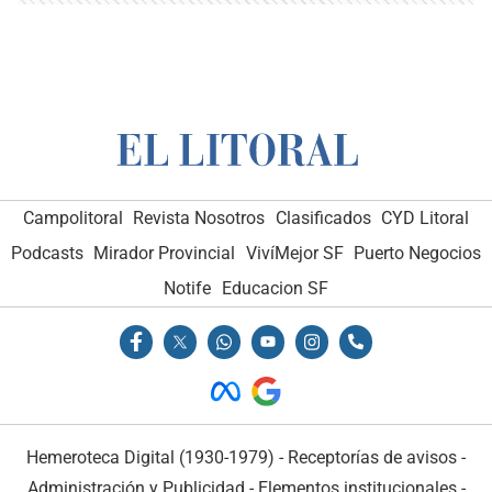
Campolitoral
Revista Nosotros
Clasificados
CYD Litoral
Podcasts
Mirador Provincial
VivíMejor SF
Puerto Negocios
Notife
Educacion SF
Hemeroteca Digital (1930-1979)
-
Receptorías de avisos
-
Administración y Publicidad
-
Elementos institucionales
-