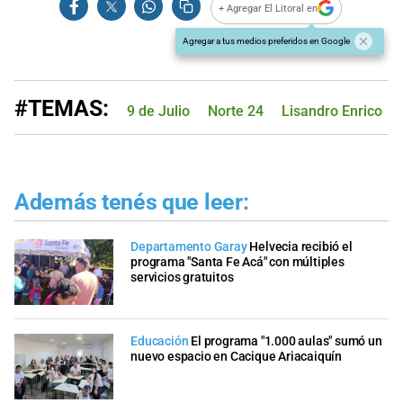
+ Agregar El Litoral en
Agregar a tus medios preferidos en Google
#TEMAS:
9 de Julio
Norte 24
Lisandro Enrico
Además tenés que leer:
Departamento Garay
Helvecia recibió el
programa "Santa Fe Acá" con múltiples
servicios gratuitos
Educación
El programa "1.000 aulas" sumó un
nuevo espacio en Cacique Ariacaiquín