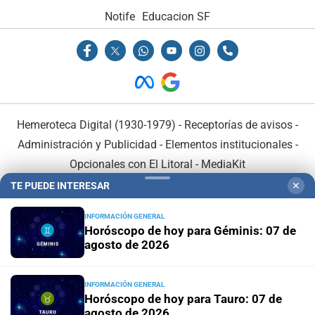
Notife
Educacion SF
Hemeroteca Digital (1930-1979)
-
Receptorías de avisos
-
Administración y Publicidad
-
Elementos institucionales
-
Opcionales con El Litoral
-
MediaKit
TE PUEDE INTERESAR
✕
El Litoral es miembro de:
INFORMACIÓN GENERAL
Horóscopo de hoy para Géminis: 07 de
agosto de 2026
INFORMACIÓN GENERAL
En Asociación con:
Horóscopo de hoy para Tauro: 07 de
agosto de 2026