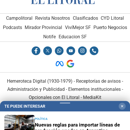
Campolitoral
Revista Nosotros
Clasificados
CYD Litoral
Podcasts
Mirador Provincial
VivíMejor SF
Puerto Negocios
Notife
Educacion SF
Hemeroteca Digital (1930-1979)
-
Receptorías de avisos
-
Administración y Publicidad
-
Elementos institucionales
-
Opcionales con El Litoral
-
MediaKit
TE PUEDE INTERESAR
✕
El Litoral es miembro de:
POLÍTICA
Nuevas reglas para importar líneas de