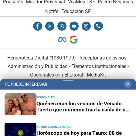
Podcasts
Mirador Provincial
VivíMejor SF
Puerto Negocios
Notife
Educacion SF
Hemeroteca Digital (1930-1979)
-
Receptorías de avisos
-
Administración y Publicidad
-
Elementos institucionales
-
Opcionales con El Litoral
-
MediaKit
TE PUEDE INTERESAR
✕
El Litoral es miembro de:
REGIONALES
Quiénes eran los vecinos de Venado
Tuerto que murieron tras la caída de un
árbol en Mendoza
INFORMACIÓN GENERAL
En Asociación con:
Horóscopo de hoy para Tauro: 08 de