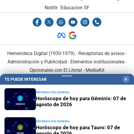
Notife
Educacion SF
Hemeroteca Digital (1930-1979)
-
Receptorías de avisos
-
Administración y Publicidad
-
Elementos institucionales
-
Opcionales con El Litoral
-
MediaKit
TE PUEDE INTERESAR
✕
El Litoral es miembro de:
INFORMACIÓN GENERAL
Horóscopo de hoy para Géminis: 07 de
agosto de 2026
INFORMACIÓN GENERAL
En Asociación con:
Horóscopo de hoy para Tauro: 07 de
agosto de 2026