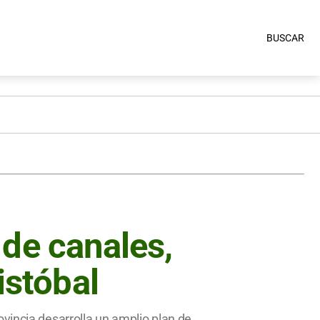
BUSCAR
 de canales,
istóbal
vincia desarrolla un amplio plan de