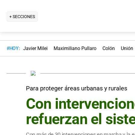
+ SECCIONES
#HOY:
Javier Milei
Maximiliano Pullaro
Colón
Unión
Para proteger áreas urbanas y rurales
Con intervencion
refuerzan el sist
Con más de 30 intervenciones en marcha y la eje