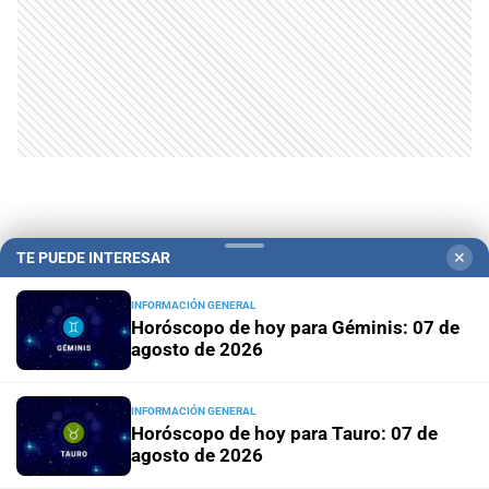
TE PUEDE INTERESAR
✕
INFORMACIÓN GENERAL
Horóscopo de hoy para Géminis: 07 de
agosto de 2026
Campolitoral
Revista Nosotros
Clasificados
CYD Litoral
Podcasts
Mirador Provincial
VivíMejor SF
Puerto Negocios
INFORMACIÓN GENERAL
Horóscopo de hoy para Tauro: 07 de
Notife
Educacion SF
agosto de 2026