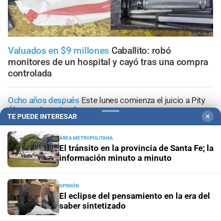
Valuados en $9 millones
Caballito: robó
monitores de un hospital y cayó tras una compra
controlada
Ocho años después
Este lunes comienza el juicio a Pity
Álvarez: de qué se lo acusa
TE PUEDE INTERESAR
✕
Segundo caso fatal
Murió un nene de tres años tras ser
ÁREA METROPOLITANA
atacado por un pitbull en Córdoba
El tránsito en la provincia de Santa Fe; la
información minuto a minuto
Santa Fe ciudad
Un adolescente de 15 años fue hallado
sin vida en los piletones del Parque Garay
OPINIÓN
El eclipse del pensamiento en la era del
saber sintetizado
Condenado
Cinco años de prisión por asaltar y golpear a
su propia madre en Monte Vera