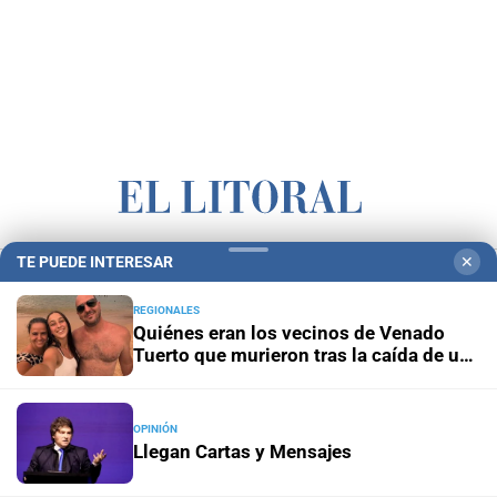
TE PUEDE INTERESAR
✕
Campolitoral
Revista Nosotros
Clasificados
CYD Litoral
Podcasts
Mirador Provincial
VivíMejor SF
Puerto Negocios
REGIONALES
Quiénes eran los vecinos de Venado
Notife
Educacion SF
Tuerto que murieron tras la caída de un
árbol en Mendoza
OPINIÓN
Llegan Cartas y Mensajes