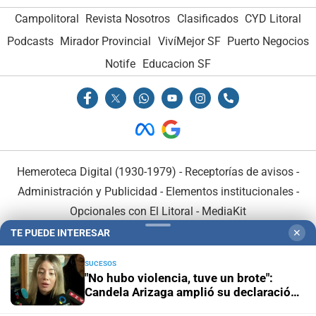
Campolitoral
Revista Nosotros
Clasificados
CYD Litoral
Podcasts
Mirador Provincial
VivíMejor SF
Puerto Negocios
Notife
Educacion SF
Hemeroteca Digital (1930-1979)
-
Receptorías de avisos
-
Administración y Publicidad
-
Elementos institucionales
-
Opcionales con El Litoral
-
MediaKit
TE PUEDE INTERESAR
✕
El Litoral es miembro de:
SUCESOS
"No hubo violencia, tuve un brote":
Candela Arizaga amplió su declaración
y desligó a Facundo Moyano