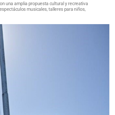
con una amplia propuesta cultural y recreativa
 espectáculos musicales, talleres para niños,