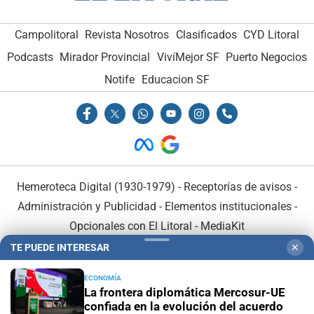
Campolitoral
Revista Nosotros
Clasificados
CYD Litoral
Podcasts
Mirador Provincial
VivíMejor SF
Puerto Negocios
Notife
Educacion SF
Hemeroteca Digital (1930-1979)
-
Receptorías de avisos
-
Administración y Publicidad
-
Elementos institucionales
-
Opcionales con El Litoral
-
MediaKit
TE PUEDE INTERESAR
✕
El Litoral es miembro de:
ECONOMÍA
La frontera diplomática Mercosur-UE
confiada en la evolución del acuerdo