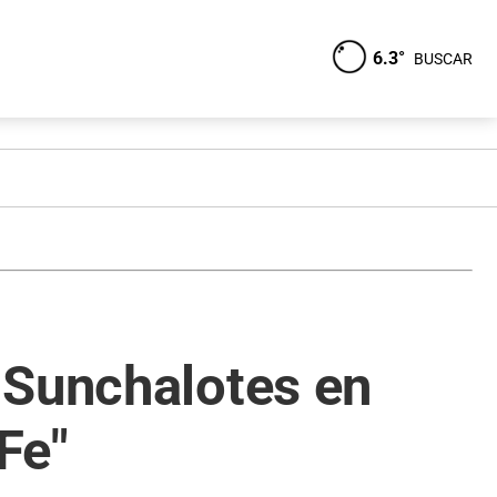
6.3°
BUSCAR
 Sunchalotes en
Fe"