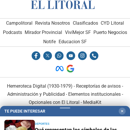
Campolitoral
Revista Nosotros
Clasificados
CYD Litoral
Podcasts
Mirador Provincial
VivíMejor SF
Puerto Negocios
Notife
Educacion SF
Hemeroteca Digital (1930-1979)
-
Receptorías de avisos
-
Administración y Publicidad
-
Elementos institucionales
-
Opcionales con El Litoral
-
MediaKit
TE PUEDE INTERESAR
✕
El Litoral es miembro de:
DEPORTES
Qué representan los símbolos de las