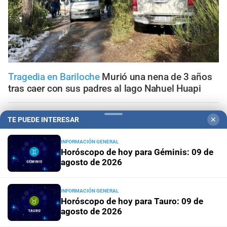
Tragedia en Bariloche
Murió una nena de 3 años
tras caer con sus padres al lago Nahuel Huapi
Tragedia vial
Cayó un auto desde un puente tras un
TE PUEDE INTERESAR
✕
choque múltiple en Mendoza: hay un muerto y varios
heridos
INFORMACIÓN GENERAL
Horóscopo de hoy para Géminis: 09 de
agosto de 2026
Geriátricos clandestinos
"¿Para qué denunciar?": la joven
que alertó cuatro meses antes del incendio reclama ser
escuchada
INFORMACIÓN GENERAL
Horóscopo de hoy para Tauro: 09 de
Penas máximas
Pedirán 15 años de prisión para madre e
agosto de 2026
hija por el crimen de Jeremías Monzón