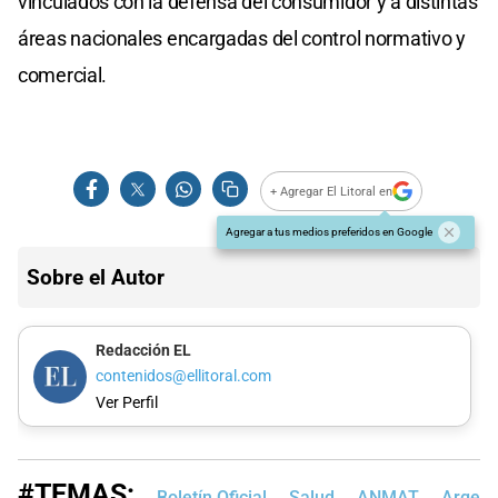
vinculados con la defensa del consumidor y a distintas
áreas nacionales encargadas del control normativo y
comercial.
+ Agregar El Litoral en
Agregar a tus medios preferidos en Google
Sobre el Autor
Redacción EL
contenidos@ellitoral.com
Ver Perfil
#TEMAS:
Boletín Oficial
Salud
ANMAT
Argent