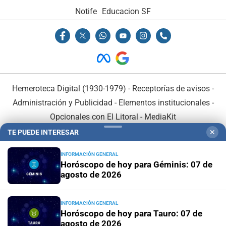
Notife
Educacion SF
Hemeroteca Digital (1930-1979)
-
Receptorías de avisos
-
Administración y Publicidad
-
Elementos institucionales
-
Opcionales con El Litoral
-
MediaKit
TE PUEDE INTERESAR
✕
El Litoral es miembro de:
INFORMACIÓN GENERAL
Horóscopo de hoy para Géminis: 07 de
agosto de 2026
INFORMACIÓN GENERAL
En Asociación con:
Horóscopo de hoy para Tauro: 07 de
agosto de 2026