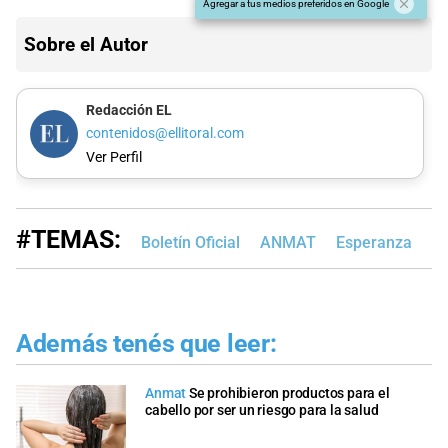
Agregar a tus medios preferidos en Google
Sobre el Autor
Redacción EL
contenidos@ellitoral.com
Ver Perfil
#TEMAS:
Boletín Oficial
ANMAT
Esperanza
S
Además tenés que leer:
Anmat
Se prohibieron productos para el
cabello por ser un riesgo para la salud