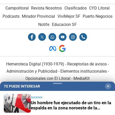
Campolitoral
Revista Nosotros
Clasificados
CYD Litoral
Podcasts
Mirador Provincial
VivíMejor SF
Puerto Negocios
Notife
Educacion SF
Hemeroteca Digital (1930-1979)
-
Receptorías de avisos
-
Administración y Publicidad
-
Elementos institucionales
-
Opcionales con El Litoral
-
MediaKit
TE PUEDE INTERESAR
✕
El Litoral es miembro de:
SUCESOS
Un hombre fue ejecutado de un tiro en la
espalda en la zona noroeste de la
ciudad