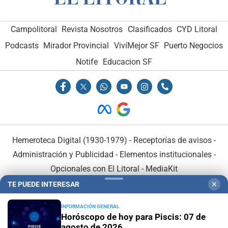
Campolitoral
Revista Nosotros
Clasificados
CYD Litoral
Podcasts
Mirador Provincial
VivíMejor SF
Puerto Negocios
Notife
Educacion SF
Hemeroteca Digital (1930-1979)
-
Receptorías de avisos
-
Administración y Publicidad
-
Elementos institucionales
-
Opcionales con El Litoral
-
MediaKit
TE PUEDE INTERESAR
✕
El Litoral es miembro de:
INFORMACIÓN GENERAL
Horóscopo de hoy para Piscis: 07 de
agosto de 2026