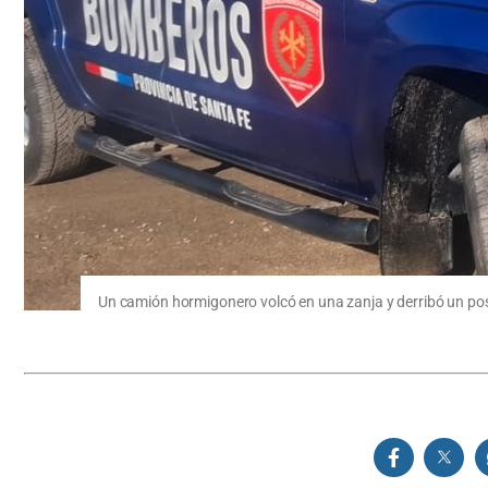
Un camión hormigonero volcó en una zanja y derribó un pos