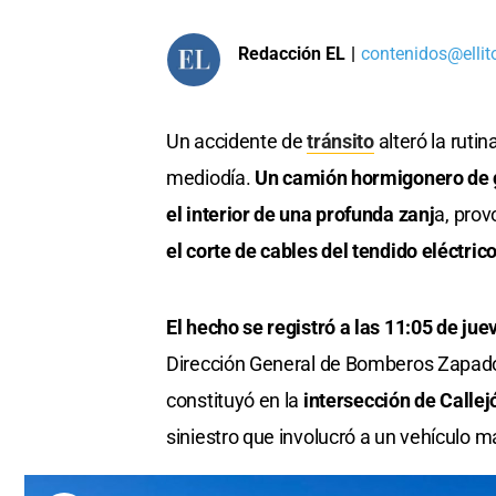
Redacción EL
|
contenidos@ellit
Un accidente de
tránsito
alteró la rutin
mediodía.
Un camión hormigonero de gr
el interior de una profunda zanj
a, prov
el corte de cables del tendido eléctric
El hecho se registró a las 11:05 de jue
Dirección General de Bomberos Zapadore
constituyó en la
intersección de Callej
siniestro que involucró a un vehículo 