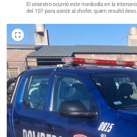
El siniestro ocurrió este mediodía en la inter
del 107 para asistir al chofer, quien resultó ile