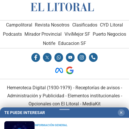
Campolitoral
Revista Nosotros
Clasificados
CYD Litoral
Podcasts
Mirador Provincial
VivíMejor SF
Puerto Negocios
Notife
Educacion SF
Hemeroteca Digital (1930-1979)
-
Receptorías de avisos
-
Administración y Publicidad
-
Elementos institucionales
-
Opcionales con El Litoral
-
MediaKit
TE PUEDE INTERESAR
✕
El Litoral es miembro de:
INFORMACIÓN GENERAL