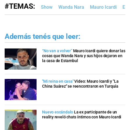
#TEMAS:
Show
Wanda Nara
Mauro Icardi
Eug
Además tenés que leer:
“No van a volver”
Mauro Icardi quiere donar las
cosas que Wanda Nara y sus hijos dejaron en
la casa de Estambul
"Mi reina en casa"
Video: Mauro Icardi y "La
China Suárez" se reencontraron en Turquía
Nuevo escándalo
La ex participante de un
reality reveló chats íntimos con Mauro Icardi