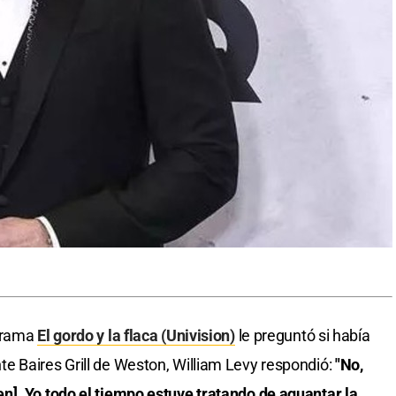
ograma
El gordo y la flaca (Univision)
le preguntó si había
 Baires Grill de Weston, William Levy respondió:
"No,
n]. Yo todo el tiempo estuve tratando de aguantar la