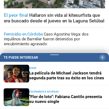
El peor final
Hallaron sin vida al kitesurfista que
era buscado desde el jueves en la Laguna Setúbal
Femicidio en Córdoba
Caso Agostina Vega: dos
inquilinos de Barrelier fueron detenidos por
encubrimiento agravado
Tribunales de Santa Fe
Caso Jeremías Monzón: nueva
TE PUEDE INTERESAR
✕
imputación para la menor involucrada en el crimen
SHOW
La película de Michael Jackson tendrá
Conferencia de prensa
La causa por el geriátrico
segunda parte tras su éxito en los cines
incendiado podría extenderse a otros establecimientos
clandestinos
ESCENARIOS & SOCIEDAD
"Flor de loto": Fabiana Cantilo presenta
El cuidador recuperó la libertad
La Fiscalía atribuyó el
su nuevo single
abandono de personas a la dueña del asilo clandestino
de Santa Fe