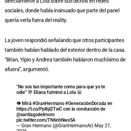
directamente a Lola sobre sus dichos en redes
sociales, donde había insinuado que parte del panel
quería verla fuera del reality.
La joven respondió señalando que otros participantes
también habían hablado del exterior dentro de la casa.
“Brian, Yipio y Andrea también hablaron muchísimo de
afuera”, argumentó.
“No sos tan importante como para que yo te
odie” 💬 Eliana fulminó a Lola 😬
👁️ Mirá
#GranHermano
#GeneraciónDorada
en
https://t.co/Ppl6ji2TwC
con la conducción de
@santiagodelmoro
pic.twitter.com/TN6nhNws5A
— Gran Hermano (@GranHermanoAr)
May 27,