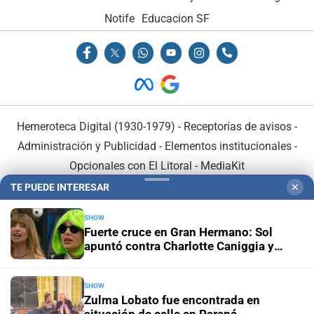
Notife
Educacion SF
Hemeroteca Digital (1930-1979)
-
Receptorías de avisos
-
Administración y Publicidad
-
Elementos institucionales
-
Opcionales con El Litoral
-
MediaKit
TE PUEDE INTERESAR
✕
El Litoral es miembro de:
SHOW
Fuerte cruce en Gran Hermano: Sol
apuntó contra Charlotte Caniggia y
pidió que la eliminen
SHOW
En Asociación con:
Zulma Lobato fue encontrada en