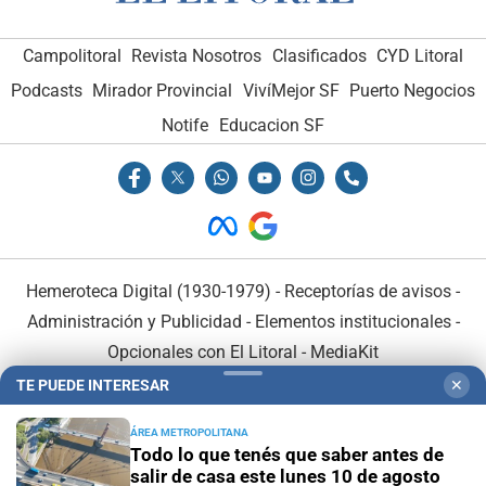
Campolitoral
Revista Nosotros
Clasificados
CYD Litoral
Podcasts
Mirador Provincial
VivíMejor SF
Puerto Negocios
Notife
Educacion SF
Hemeroteca Digital (1930-1979)
-
Receptorías de avisos
-
Administración y Publicidad
-
Elementos institucionales
-
Opcionales con El Litoral
-
MediaKit
TE PUEDE INTERESAR
✕
El Litoral es miembro de:
ÁREA METROPOLITANA
Todo lo que tenés que saber antes de
salir de casa este lunes 10 de agosto