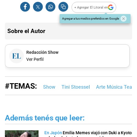
+ Agregar El Litoral en
Agregar a tus medios preferidos en Google
Sobre el Autor
Redacción Show
Ver Perfil
#TEMAS:
Show
Tini Stoessel
Arte Música Teatr
Además tenés que leer:
En Japón
Emilia Mernes viajó con Duki a Kyoto