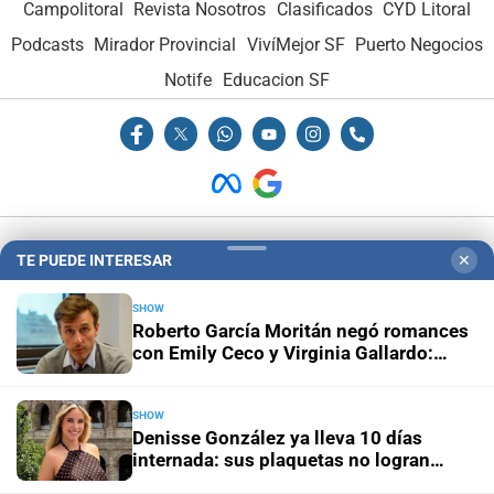
Campolitoral
Revista Nosotros
Clasificados
CYD Litoral
Podcasts
Mirador Provincial
VivíMejor SF
Puerto Negocios
Notife
Educacion SF
Hemeroteca Digital (1930-1979)
-
Receptorías de avisos
-
TE PUEDE INTERESAR
✕
Administración y Publicidad
-
Elementos institucionales
-
Opcionales con El Litoral
-
MediaKit
SHOW
Roberto García Moritán negó romances
con Emily Ceco y Virginia Gallardo:
“Dedíquense a sus vidas”
El Litoral es miembro de:
SHOW
Denisse González ya lleva 10 días
internada: sus plaquetas no logran
estabilizarse