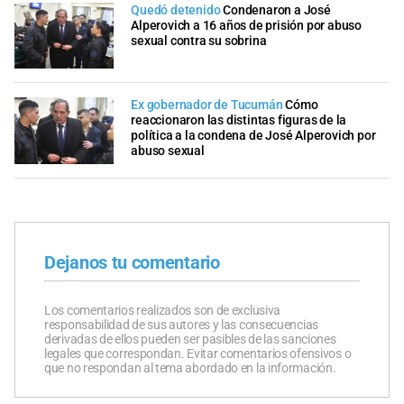
Quedó detenido
Condenaron a José
Alperovich a 16 años de prisión por abuso
sexual contra su sobrina
Ex gobernador de Tucumán
Cómo
reaccionaron las distintas figuras de la
política a la condena de José Alperovich por
abuso sexual
Dejanos tu comentario
Los comentarios realizados son de exclusiva
responsabilidad de sus autores y las consecuencias
derivadas de ellos pueden ser pasibles de las sanciones
legales que correspondan. Evitar comentarios ofensivos o
que no respondan al tema abordado en la información.