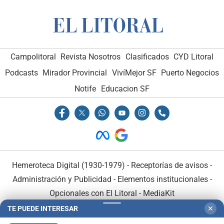
Campolitoral
Revista Nosotros
Clasificados
CYD Litoral
Podcasts
Mirador Provincial
VivíMejor SF
Puerto Negocios
Notife
Educacion SF
Hemeroteca Digital (1930-1979)
-
Receptorías de avisos
-
Administración y Publicidad
-
Elementos institucionales
-
Opcionales con El Litoral
-
MediaKit
TE PUEDE INTERESAR
✕
El Litoral es miembro de: