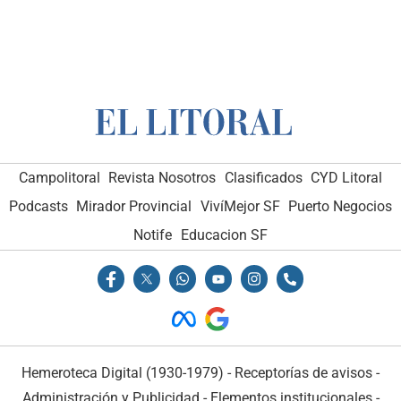
Campolitoral
Revista Nosotros
Clasificados
CYD Litoral
Podcasts
Mirador Provincial
VivíMejor SF
Puerto Negocios
Notife
Educacion SF
Hemeroteca Digital (1930-1979)
-
Receptorías de avisos
-
Administración y Publicidad
-
Elementos institucionales
-