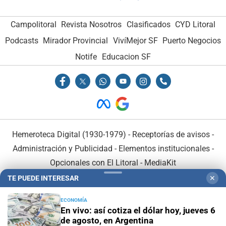
Campolitoral
Revista Nosotros
Clasificados
CYD Litoral
Podcasts
Mirador Provincial
VivíMejor SF
Puerto Negocios
Notife
Educacion SF
Hemeroteca Digital (1930-1979)
-
Receptorías de avisos
-
Administración y Publicidad
-
Elementos institucionales
-
Opcionales con El Litoral
-
MediaKit
TE PUEDE INTERESAR
✕
El Litoral es miembro de:
ECONOMÍA
En vivo: así cotiza el dólar hoy, jueves 6
de agosto, en Argentina