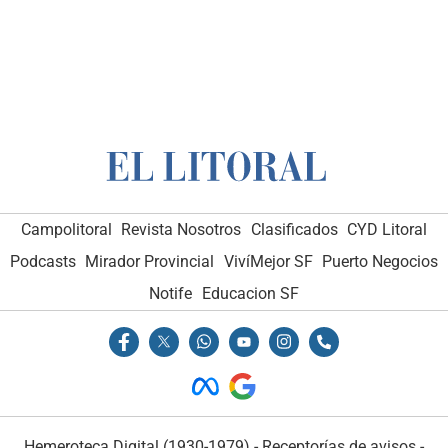
Campolitoral
Revista Nosotros
Clasificados
CYD Litoral
Podcasts
Mirador Provincial
VivíMejor SF
Puerto Negocios
Notife
Educacion SF
Hemeroteca Digital (1930-1979)
-
Receptorías de avisos
-