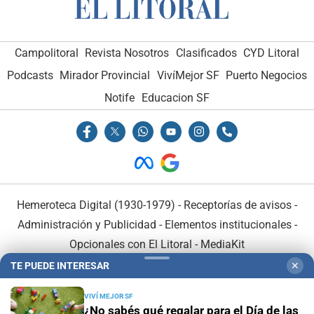
Campolitoral
Revista Nosotros
Clasificados
CYD Litoral
Podcasts
Mirador Provincial
VivíMejor SF
Puerto Negocios
Notife
Educacion SF
Hemeroteca Digital (1930-1979)
-
Receptorías de avisos
-
Administración y Publicidad
-
Elementos institucionales
-
Opcionales con El Litoral
-
MediaKit
TE PUEDE INTERESAR
✕
El Litoral es miembro de:
VIVÍ MEJOR SF
¿No sabés qué regalar para el Día de las