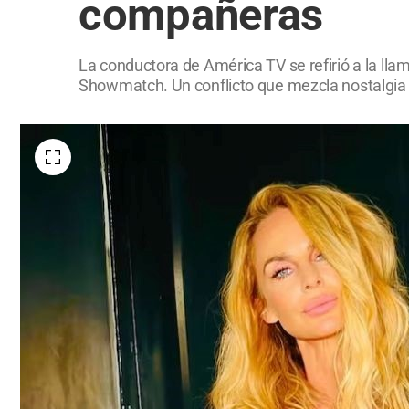
compañeras
La conductora de América TV se refirió a la llam
Showmatch. Un conflicto que mezcla nostalgia 