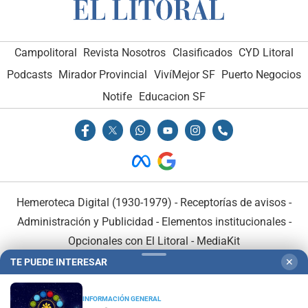
Campolitoral
Revista Nosotros
Clasificados
CYD Litoral
Podcasts
Mirador Provincial
VivíMejor SF
Puerto Negocios
Notife
Educacion SF
Hemeroteca Digital (1930-1979)
-
Receptorías de avisos
-
Administración y Publicidad
-
Elementos institucionales
-
Opcionales con El Litoral
-
MediaKit
TE PUEDE INTERESAR
✕
El Litoral es miembro de:
INFORMACIÓN GENERAL